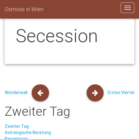
Osmose in Wien
Toggl
navig
Secession
Wonderwall
Erstes Viertel
Zweiter Tag
Zweiter Tag
Astrologische Beratung
Narrenturm