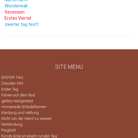
Wonderwall
Secession
Erstes Viertel
zweiter tag test1
SITE MENU
ERSTER TAG
Dresden Hbf.
Erster Tag
Fahren auf dem Rad
gallery nextgentest
Humanoide Schädelformen
Kleidung und Haltung
Nicht von der Hand zu weisen
Parklandung
Pragbild
Runde Ecke an einem runden Tag